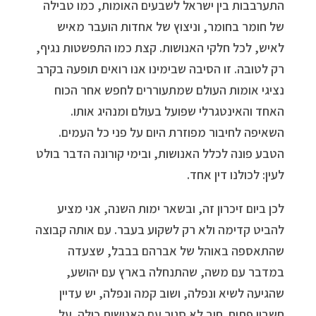
התערבבות בין ישראל לשבעים האומות, כמו טבילה
של חומר בחומר, וניצוץ של אחדות הועבר מאיש
לאיש, לכל חלקי האנושות. קצת כמו התפשטות נגיף,
רק לטובה. זו הסיבה שבימינו אנו רואים תופעה בקרב
נציגי אומות העולם שמתעוררים לחפש אחר הכוח
האחד והאינטגרלי שפועל בעולם ומנהיג אותו.
השאיפה לחיבור מפוזרת היום על פני כל העמים.
הטבע פונה לכלל האנושות, ובימי קורונה הדבר בולט
לעין: לכולנו דין אחד.
לכן ביום זיכרון זה, ובשאר ימות השנה, אני מציע
להביט קדימה ולא רק לשקוע בעבר. עם אותה קבוצה
שהתאספה באוהל של אברהם בבבל, שצעדה
במדבר עם משה, שהתנחלה בארץ עם יהושע,
שהגיעה לשיא ונפלה, ושוב קמה ונפלה, יש עדיין
חשבון פתוח. חוב לא סגור עם האנושות כולה. על