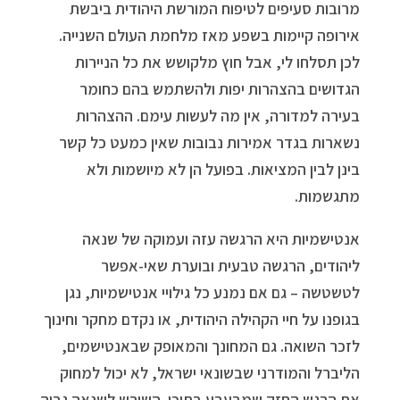
מרובות סעיפים לטיפוח המורשת היהודית ביבשת
אירופה קיימות בשפע מאז מלחמת העולם השנייה.
לכן תסלחו לי, אבל חוץ מלקושש את כל הניירות
הגדושים בהצהרות יפות ולהשתמש בהם כחומר
בעירה למדורה, אין מה לעשות עימם. ההצהרות
נשארות בגדר אמירות נבובות שאין כמעט כל קשר
בינן לבין המציאות. בפועל הן לא מיושמות ולא
מתגשמות.
אנטישמיות היא הרגשה עזה ועמוקה של שנאה
ליהודים, הרגשה טבעית ובוערת שאי-אפשר
לטשטשה – גם אם נמנע כל גילויי אנטישמיות, נגן
בגופנו על חיי הקהילה היהודית, או נקדם מחקר וחינוך
לזכר השואה. גם המחונך והמאופק שבאנטישמים,
הליברל והמודרני שבשונאי ישראל, לא יכול למחוק
את הרגש החזק שמבעבע בתוכו. השורש לשנאה גבוה