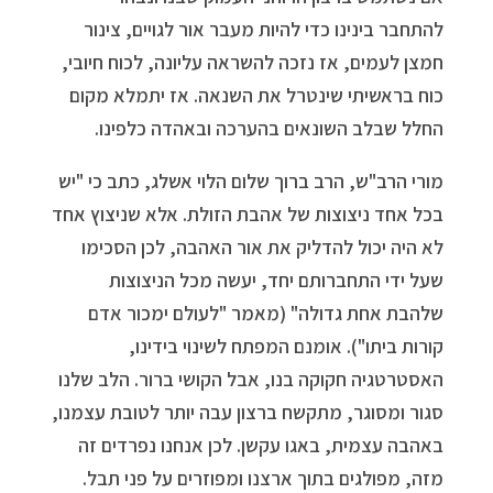
להתחבר בינינו כדי להיות מעבר אור לגויים, צינור
חמצן לעמים, אז נזכה להשראה עליונה, לכוח חיובי,
כוח בראשיתי שינטרל את השנאה. אז יתמלא מקום
החלל שבלב השונאים בהערכה ובאהדה כלפינו.
מורי הרב"ש, הרב ברוך שלום הלוי אשלג, כתב כי "יש
בכל אחד ניצוצות של אהבת הזולת. אלא שניצוץ אחד
לא היה יכול להדליק את אור האהבה, לכן הסכימו
שעל ידי התחברותם יחד, יעשה מכל הניצוצות
שלהבת אחת גדולה" (מאמר "לעולם ימכור אדם
קורות ביתו"). אומנם המפתח לשינוי בידינו,
האסטרטגיה חקוקה בנו, אבל הקושי ברור. הלב שלנו
סגור ומסוגר, מתקשח ברצון עבה יותר לטובת עצמנו,
באהבה עצמית, באגו עקשן. לכן אנחנו נפרדים זה
מזה, מפולגים בתוך ארצנו ומפוזרים על פני תבל.