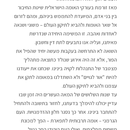
מאז זורמת בעורקי האומה הישראלית שיטת החיבור
בין בני אדם, המיועדת להתממש ביניהם, ומהם לזרום
אל שאר האומות ולהביא לתיקון העולם – משוני ושנאה
לאחדות ואהבה. זו המשימה היחידה שנדרשת
מאיתנו, ועליה אנו נתבעים לתת דין וחשבון.
השואה לא התרחשה בעקבות מעשה יחיד שהפיל את
הפור, אלא זה היה אירוע שנולד כתוצאה מתהליך
מצטבר של התנהלות לקויה בינינו. שכחנו את ייעודנו
להיות "אור לגויים" ולא השתדלנו במאומה לתקן את
עצמנו ולהביא לתיקון העולם.
עד שנות השלושים של המאה העשרים היה זמן שבו
עדיין יכולנו להימלך בדעתנו, לחזור בתשובה ולהתחיל
להתחבר בינינו. אחר כך נסגר חלון ההזדמנויות. העם
הגרמני – אומה תרבותית לתפארת – הפך למכונת
משחית מפלצתית, ואילו העם היהודי הפך נטול