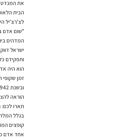
את המנדט ע
הבית הלאומי
לצ'רצ'יל הי
"שום אדם ב
המדהים ביות
ישראל דווק
ותפקידם כלפ
הוא היה אד
זמן שקופי ה
הוראה להציל
תארו לכם: 
בגלל המלחמה
קופצים המון
אחד אדם מג