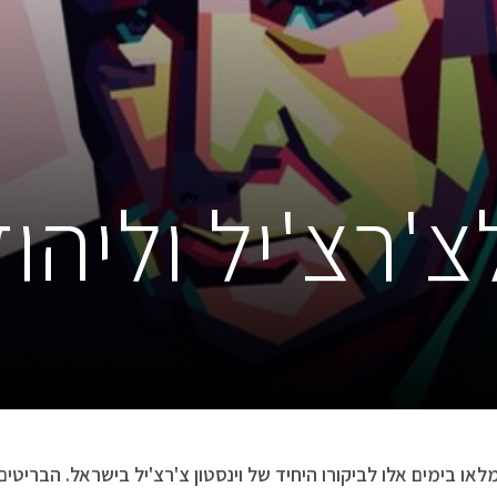
'רצ'יל וליהו
או בימים אלו לביקורו היחיד של וינסטון צ'רצ'יל בישראל. הבריטים