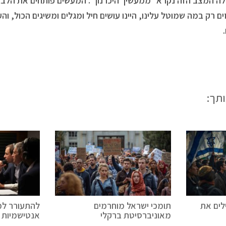
ה המצב הזה נקרא "ממעשיך היכרנוך". המעשים פותחים את הלבב
ים רק במה שמוטל עלינו, היינו עושים חיל ומגלים ומשיגים הכול, והע
ותך:
לים את
תומכי ישראל מוחרמים
להתעורר למ
מאוניברסיטת ברקלי
אנטישמיות 