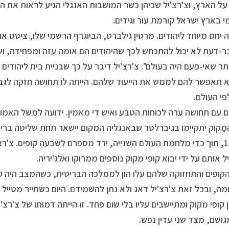
ל הארץ, וצ'רצ'יל שכיהן כשר המושבות האנגלי הגיע לראות את 
 בארץ ישראל קורמת עור וגידים.
ה יחס מיוחד ליהודים. מרטין גילברט, הביוגרף הרשמי שלו, ציטט או
ר-דעת לא יכול להתכחש לכך שהיהודים הם אומה עזה ומפחידה, ו
ר שאי-פעם היה בעולם". צ'רצ'יל דיבר על כך שבניית בית ליהודים
א תאפשר להם לממש את הייעוד שלהם. הייתה לו תחושה חזקה לגב
י העולם.
ם עם תחושה ערה לכוחות הטבע ואיש די מאמין. ידועה למשל האמונ
מָקוֹק יתקיימו בגיברלטר שבאנגליה המקום יישאר תחת שליטה ברי
ובשנת 1942, תוך כדי מלחמת העולם השנייה, ירד מספרם לשבעה קופים. צ'רצ
 אותם על ידי יבוא קופי מקוק נוספים ממרוקו ואלג'יריה.
הקופים והתחזוקה שלהם עלו הון לממלכה הבריטית, כשהמצב היה 
, ובכל זאת צ'רצ'יל דאג ולא נתן להשמידם. היום כשתייר מטייל 
 קופי מקוק ומתיישבים עליו בלי שום פחד. זו הייתה דמותו של צ'רצ'
ושם, מצד שני עדין נפש.