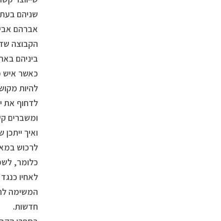
שניהם בעת ו
אברהם אבינ
הקבוצה שדבק
ביניהם באה
כאשר איש מ
להיות מקוש
לדחוף את י
ומשברים קשי
ואיך ייתכן 
לרכוש במאמ
כלומר, לשמו
לאחיו כנגד 
המשימה להת
חדשות.