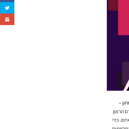
ון –
ם הרצון
זם. כדי
תקיימים