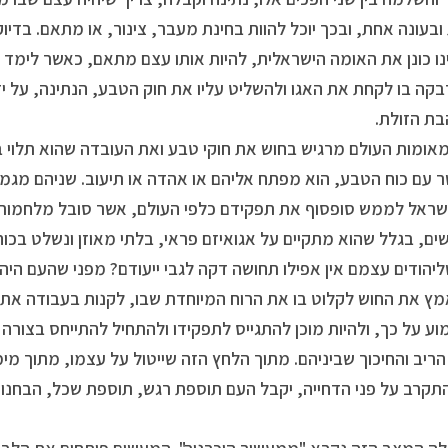
בעונה אחת, ובכך יוכל להוות בחינת מעבר, צינור, או מתאם. בדיו
ו כונן את האומה הישראלית, להיות אותו עצם מתאם, כאשר לימד 
ה בו לקחת את האגו ולהשליט עליו את חוק הטבע, הנתינה, על ידי
בת הזולת.
אומות העולם מרגיש בחוש את חוקי טבע ואת העובדה שהוא תלוי בי
ר עם כוח הטבע, הוא מפתח אליהם או אהדה או תיעוב. שניהם מגמ
שראל לממש סופסוף את תפקידם כלפי העולם, אשר סובל מלחמות 
ם, בגלל שהוא מתקיים על אגואיזם פראי, בלתי מאוזן ונשלט בכוח
שליהודים עצמם אין אפילו תחושה דקה לגבי ייעודם? מפני שהעם היהו
ץ את החוש לקלוט בו את הרוח המיוחדת שבו, לקנות בעבודה את 
ע על כך, ולהיות מוכן להתגייס לתפקידו ולהתחיל להתייחס בצורה ע
הריב והחיכוך שביניהם. מתוך הלחץ הזה שייטול על עצמו, מתוך מי
קרב על פני הדחייה, יקבל העם תוספת רגש, תוספת שכל, הבחנות