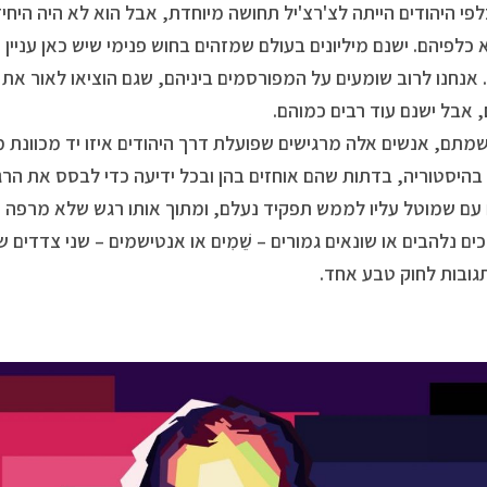
פי היהודים הייתה לצ'רצ'יל תחושה מיוחדת, אבל הוא לא היה היחי
כלפיהם. ישנם מיליונים בעולם שמזהים בחוש פנימי שיש כאן עניין 
 אנחנו לרוב שומעים על המפורסמים ביניהם, שגם הוציאו לאור את
 אבל ישנם עוד רבים כמוהם.
שמתם, אנשים אלה מרגישים שפועלת דרך היהודים איזו יד מכוונת 
בהיסטוריה, בדתות שהם אוחזים בהן ובכל ידיעה כדי לבסס את הר
 עם שמוטל עליו לממש תפקיד נעלם, ומתוך אותו רגש שלא מרפה 
ים נלהבים או שונאים גמורים – שֵׁמִים או אנטישמים – שני צדדים
גובות לחוק טבע אחד.