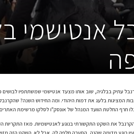
ל אנטישמי ב
פה
רנבל עתיק בבלגיה, שוב אותו מצעד אנטישמי שמשתתפיו לבושים כ
ובות המציגות בלעג את דמות היהודי. ומה החידוש השנה? שהקרנבל
לו חרף החלטת הוועד המנהל של אונסק"ו לסלקו מרשימת האתרים 
קרנבל את השקט התקשורתי בנוגע לאנטישמיות. מאז התקריות הקש
עין רוגע מדומה שהנה, הסערה חלפה לה. אבל לא. השקט הזה מזויף