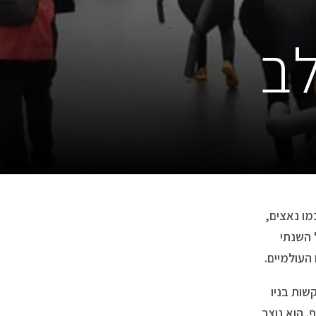
לב
מו נאצים,
 השנתי
העולמיים.
ות בניו
. הוא נוצר