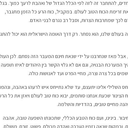
חדים, להתחבר זה לזה לפי הכלל הגדול של ואהבת לרעך כמוך. בגל
 זרימת הכוח הטוב לעולם. במקביל, כוח הרע כל הזמן מתגבר,
רם לכך שמתרבות הצרות, וסבל רב נגרם לבני האדם.
בעולם שלנו, הוא נסתר. רק דרך האומה הישראלית הוא יכול להתגל
, אבל מאז שנחרבנו על ידי שנאת חינם המעבר הזה נסתם. לכן העול
יך המערכת הבנויה, וגם אם לא גלוי הקשר בין היהודים לאיזו תופעה
מים בכל צרה וצרה, מחיי הפרט ועד לאנושות כולה.
חס השלילי אלינו יתעצם, עד שלא נתייחס איש לרעהו באהבה, ונהפו
הצינור שכעת אנחנו סותמים, יבוא כוח טוב לעולם ויאזן את כל הרע
יהנה מחיים טובים, בהדדיות והשלמה.
 חיבור. בינינו, ועם כוח הטבע הכללי, שתכונתו השפעה טובה, אהבה
ם, ובמקום שנאה נזמין הערכה ואהדה מכולם. פשוט. זורם. מושלם.