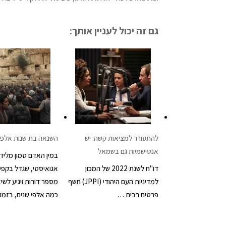
גם זה יכול לעניין אותך:
להתעורר למציאות קשה: יש
השנאה בת שנות אלפי
אנטישמיות גם בשמאל
במין האדם טמון מלידה
דו"ח לשנת 2022 של המכון
אגואיסטי, שגדל בקפי
למדיניות העם היהודי (JPPI) חשף
מספר דורות ויגיע לשי
פרטים רבים …
כמה אלפי שנים, בזמננ