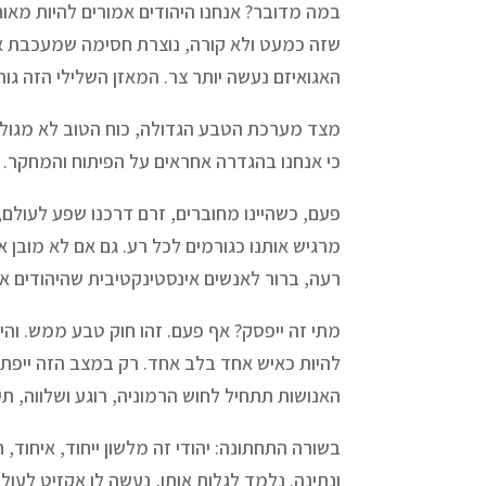
במה מדובר? אנחנו היהודים אמורים להיות מאו
שזה כמעט ולא קורה, נוצרת חסימה שמעכבת את
האגואיזם נעשה יותר צר. המאזן השלילי הזה גו
מצד מערכת הטבע הגדולה, כוח הטוב לא מגולה 
כי אנחנו בהגדרה אחראים על הפיתוח והמחקר.
פעם, כשהיינו מחוברים, זרם דרכנו שפע לעולם
מרגיש אותנו כגורמים לכל רע. גם אם לא מובן א
רעה, ברור לאנשים אינסטינקטיבית שהיהודים אש
מתי זה ייפסק? אף פעם. זהו חוק טבע ממש. והי
להיות כאיש אחד בלב אחד. רק במצב הזה ייפתח 
האנושות תתחיל לחוש הרמוניה, רוגע ושלווה, ת
בשורה התחתונה: יהודי זה מלשון ייחוד, איחוד,
ונתינה. נלמד לגלות אותו, נעשה לו אקזיט לעול