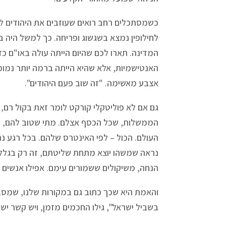
כשמסתכלים רחב רואים שעוזבים את היהודים ל
לחילופין נמצא בשגשוג ופריחה. כך למשל היה 
המדינה. תארו לכם שהיום הייתה עולה באו"ם כזו
האנטישמיות, אלא שהיא הייתה ברמה יותר נמוכ
אצבע מאשימה. "זה שוב פעם היהודים".
גם אם לא פוליטקלי קורקט לומר זאת בקול רם,
הממשלות, שכל הכסף אצלם. מתי שטוב להם, ה
העולם. הכול – לפי האינטרס שלהם. בכל רגע נת
נראה שמשהו יוצא מתחת שליטתם, זה רק בגלל 
הנחה, משיקולים ששמורים עימם. אפילו אנשים 
והאמת היא שכך כתוב גם במקורות שלנו, שמסביר
בשביל ישראל", גילו החכמים מזמן, ויש קשר ישיר