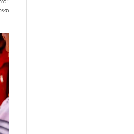
"כנר
האימ