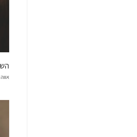
השא
אווה היימ