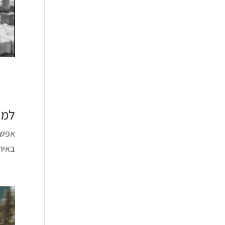
למה
אפשר 
באיר